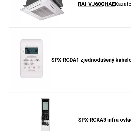
RAI-VJ60QHAE
Kazeto
SPX-RCDA1 zjednodušený kabelový
SPX-RCKA3 infra ovlad