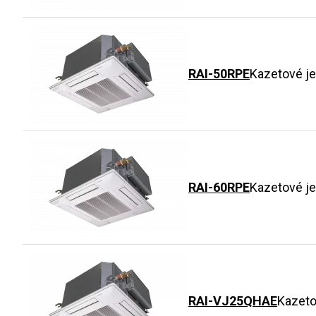
RAI-50RPE
Kazetové j
RAI-60RPE
Kazetové j
RAI-VJ25QHAE
Kazeto