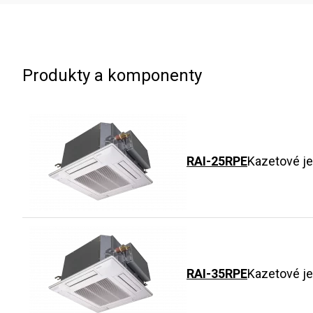
Produkty a komponenty
RAI-25RPE
Kazetové j
RAI-35RPE
Kazetové j