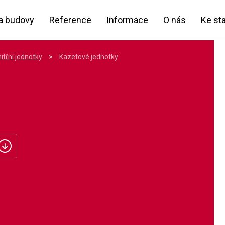
a budovy
Reference
Informace
O nás
Ke st
itřní jednotky
>
Kazetové jednotky