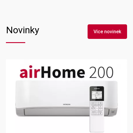
Novinky
Více novinek