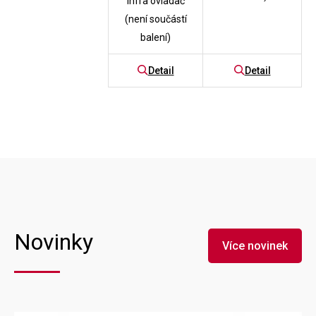
infra ovladač
(není součástí
balení)
Detail
Detail
Novinky
Více novinek