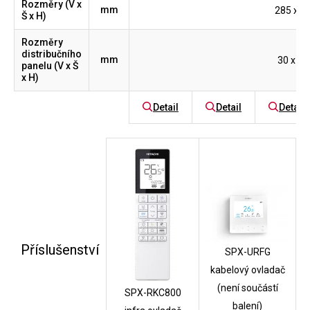
Rozměry (V x
mm
285 x 5
Š x H)
Rozměry
distribučního
mm
30 x 62
panelu (V x Š
x H)
Detail
Detail
Detail
Příslušenství
SPX-URFG
kabelový ovladač
(není součástí
SPX-RKC800
balení)