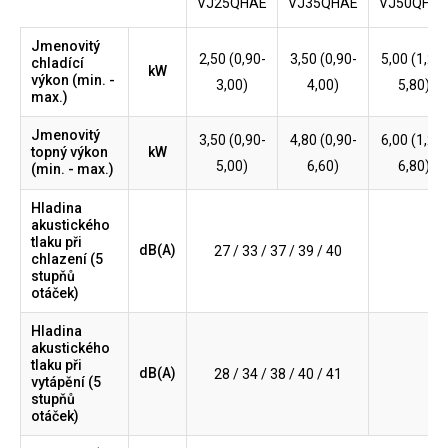
VJ25QHAE
VJ35QHAE
VJ50QHA
Jmenovitý
2,50 (0,90-
3,50 (0,90-
5,00 (1,20-
chladící
kW
výkon (min. -
3,00)
4,00)
5,80)
max.)
Jmenovitý
3,50 (0,90-
4,80 (0,90-
6,00 (1,20-
topný výkon
kW
5,00)
6,60)
6,80)
(min. - max.)
Hladina
akustického
tlaku při
dB(A)
27 / 33 / 37 / 39 / 40
chlazení (5
stupňů
otáček)
Hladina
akustického
tlaku při
dB(A)
28 / 34 / 38 / 40 / 41
vytápění (5
stupňů
otáček)