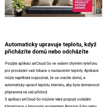
Automaticky upravuje teplotu, když
přicházíte domů nebo odcházíte
Použjte aplikaci airCloud Go ve vašem chytrém telefonu
pro provázání vaší lokace s nastavením teploty. Aplikace
může například rozpoznat, že se vracíte domů, a
automaticky upravit teplotu interiéru, aby byla domácnost
připravena na váš příchod.
S aplikací airCloud Go můžete také propojit ovládání
klimatizace s hlasovým asistentem Amazon Echo nebo