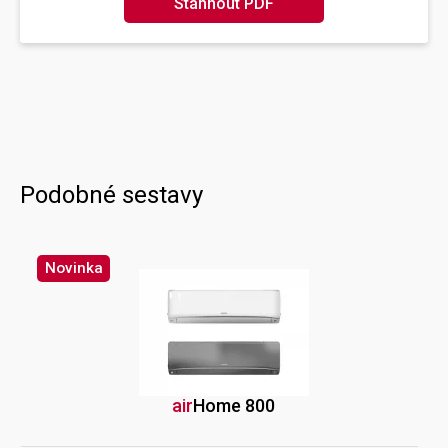
Stáhnout PDF
Podobné sestavy
Novinka
air
Home
800