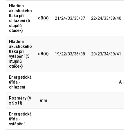
Hladina
akustického
tlaku při
dB(A)
21/24/33/35/37
22/24/33/38/40
chlazení (5
stupňů
otáček)
Hladina
akustického
tlaku při
dB(A)
19/22/33/36/38
20/23/34/39/41
vytápění (5
stupňů
otáček)
Energetická
třída -
A+++
chlazení
Rozměry (V
mm
x Š x H)
Energetická
třída -
vytápění