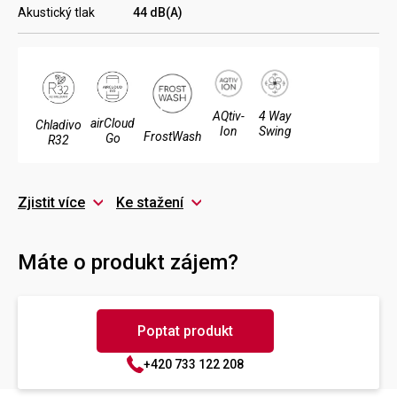
Akustický tlak
44 dB(A)
AQtiv-
4 Way
airCloud
Chladivo
Ion
Swing
FrostWash
Go
R32
Zjistit více
Ke stažení
Máte o produkt zájem?
Poptat produkt
+420 733 122 208