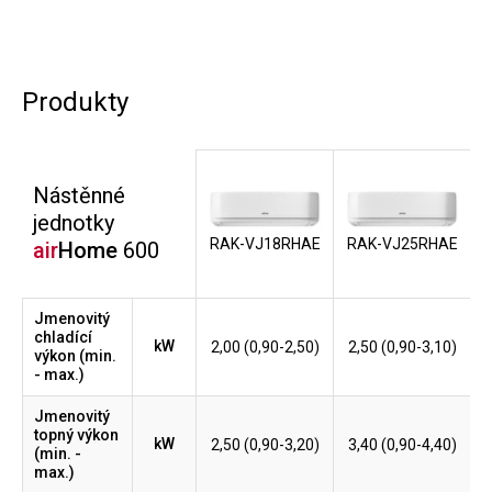
Produkty
Nástěnné
jednotky
RAK-VJ18RHAE
RAK-VJ25RHAE
air
Home
600
Jmenovitý
chladící
kW
2,00 (0,90-2,50)
2,50 (0,90-3,10)
výkon (min.
- max.)
Jmenovitý
topný výkon
kW
2,50 (0,90-3,20)
3,40 (0,90-4,40)
(min. -
max.)