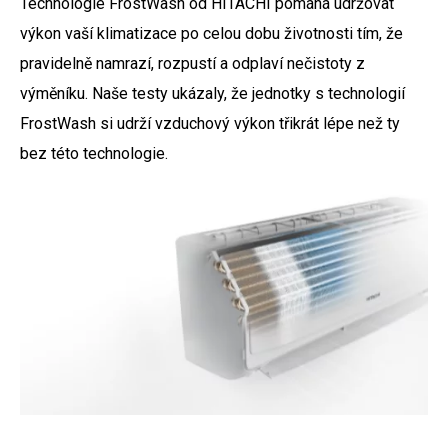
Technologie FrostWash od HITACHI pomáhá udržovat
výkon vaší klimatizace po celou dobu životnosti tím, že
pravidelně namrazí, rozpustí a odplaví nečistoty z
výměníku. Naše testy ukázaly, že jednotky s technologií
FrostWash si udrží vzduchový výkon třikrát lépe než ty
bez této technologie.