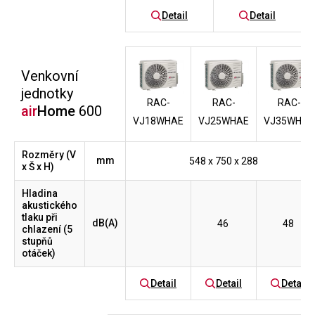
Detail
Detail
Venkovní
jednotky
RAC-
RAC-
RAC-
air
Home
600
VJ18WHAE
VJ25WHAE
VJ35WHAE
Rozměry (V
mm
548 x 750 x 288
x Š x H)
Hladina
akustického
tlaku při
dB(A)
46
48
chlazení (5
stupňů
otáček)
Detail
Detail
Detail