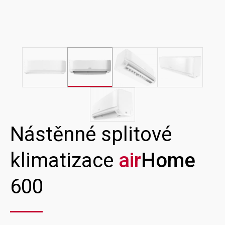
Nástěnné splitové
klimatizace
air
Home
600