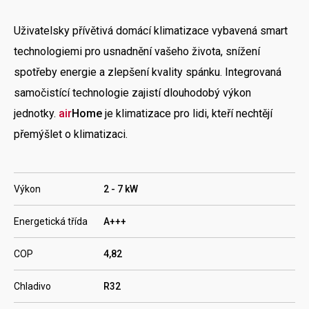
Uživatelsky přívětivá domácí klimatizace vybavená smart
technologiemi pro usnadnění vašeho života, snížení
spotřeby energie a zlepšení kvality spánku. Integrovaná
samočistící technologie zajistí dlouhodobý výkon
jednotky.
air
Home
je klimatizace pro lidi, kteří nechtějí
přemýšlet o klimatizaci.
Výkon
2 - 7 kW
Energetická třída
A+++
COP
4,82
Chladivo
R32