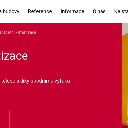
a budovy
Reference
Informace
O nás
Ke st
arapetní klimatizace
tizace
tělesu a díky spodnímu výfuku