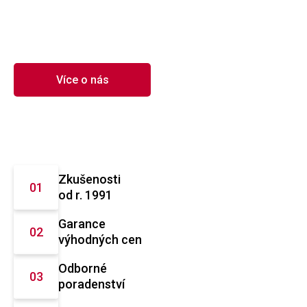
Více o nás
Zkušenosti
od r. 1991
Garance
výhodných cen
Odborné
poradenství