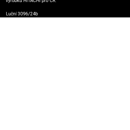
výrobků HITACHI pro ČR.
Luční 3096/24b
616 00 Brno
PRODUKTY
Domácnosti
Firmy a budovy
Reference
Informace
O nás
Ke stažení
Kontakt
O NÁS
Domácnosti