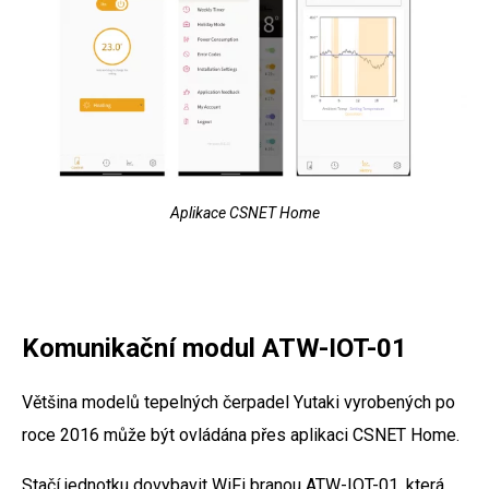
Aplikace CSNET Home
Komunikační modul ATW-IOT-01
Většina modelů tepelných čerpadel Yutaki vyrobených po
roce 2016 může být ovládána přes aplikaci CSNET Home.
Stačí jednotku dovybavit WiFi branou ATW-IOT-01, která