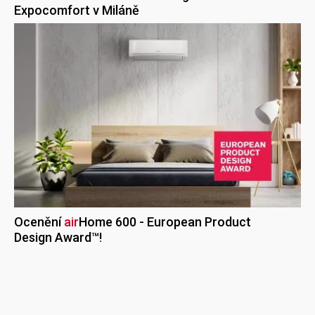
Expocomfort v Miláně
Ocenění
air
Home
600 - European Product
Design Award™!