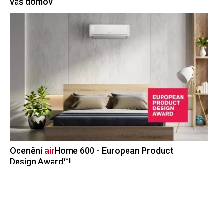
váš domov
Ocenění
air
Home
600 - European Product
Design Award™!