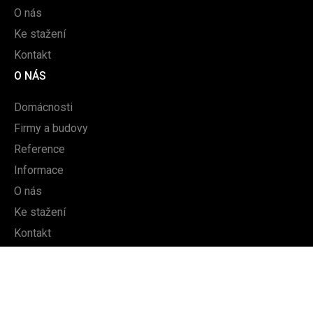
O nás
Ke stažení
Kontakt
O NÁS
Domácnosti
Firmy a budovy
Reference
Informace
O nás
Ke stažení
Kontakt
DALŠÍ
Dle typu produktu
Mapa webu