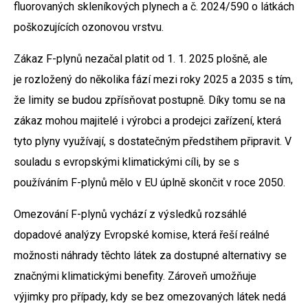
fluorovaných skleníkových plynech a č. 2024/590 o látkách
poškozujících ozonovou vrstvu.
Zákaz F-plynů nezačal platit od 1. 1. 2025 plošně, ale
je rozložený do několika fází mezi roky 2025 a 2035 s tím,
že limity se budou zpřísňovat postupně. Díky tomu se na
zákaz mohou majitelé i výrobci a prodejci zařízení, která
tyto plyny využívají, s dostatečným předstihem připravit. V
souladu s evropskými klimatickými cíli, by se s
používáním F-plynů mělo v EU úplně skončit v roce 2050.
Omezování F-plynů vychází z výsledků rozsáhlé
dopadové analýzy Evropské komise, která řeší reálné
možnosti náhrady těchto látek za dostupné alternativy se
značnými klimatickými benefity. Zároveň umožňuje
výjimky pro případy, kdy se bez omezovaných látek nedá