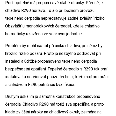
Pochopitelně má propan i své slabé stránky. Předně je
chladivo R290 hořlavé. To ale při běžném provozu
tepelného čerpadla nepředstavuje žádné zvláštní riziko.
Obzvlášť u monoblokových čerpadel, kde je chladivo
hermeticky uzavřeno ve venkovní jednotce.
Problém by mohl nastat při úniku chladiva, při němž by
hrozilo riziko požáru. Proto je nezbytné dodržovat při
instalaci a údržbě propanového tepelného čerpadla
bezpečnostní opatření. Tepelné čerpadlo s R290 tak smí
instalovat a servisovat pouze technici, kteří mají pro práci
s chladivem R290 patřičnou kvalifikaci.
Druhým úskalím je samotná konstrukce propanového
čerpadla. Chladivo R290 má totiž svá specifika, a proto
klade zvláštní nároky na chladivový okruh, zejména na