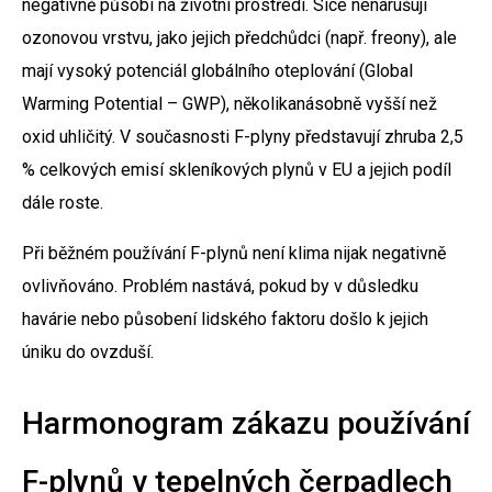
negativně působí na životní prostředí. Sice nenarušují
ozonovou vrstvu, jako jejich předchůdci (např. freony), ale
mají vysoký potenciál globálního oteplování (Global
Warming Potential – GWP), několikanásobně vyšší než
oxid uhličitý. V současnosti F-plyny představují zhruba 2,5
% celkových emisí skleníkových plynů v EU a jejich podíl
dále roste.
Při běžném používání F-plynů není klima nijak negativně
ovlivňováno. Problém nastává, pokud by v důsledku
havárie nebo působení lidského faktoru došlo k jejich
úniku do ovzduší.
Harmonogram zákazu používání
F-plynů v tepelných čerpadlech