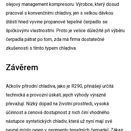
olejový management kompresoru. Výrobce, který dosud
pracoval s konvenčními chladivy, jen s velkou dávkou
štěstí hned vyvine propanové tepelné čerpadlo se
špičkovými vlastnostmi. Proto je velice důležité při výběru
čerpadla pátrat po tom, zda má firma dostatečné
zkušenosti s tímto typem chladiva.
Závěrem
Ačkoliv přírodní chladiva, jako je R290, přinášejí určitá
technická a provozní úskalí, jejich výhody výrazně
převažují. Nízký dopad na životní prostředí, vysoká
účinnost a cenová dostupnost z nich činí vhodného
nástupce syntetických chladiv, která už nyní mají své
pevné místo nejen v segmentu tepelných čerpadel. Zákaz