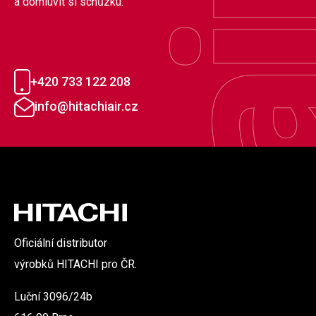
a domluvit si schůzku.
+420 733 122 208
info@hitachiair.cz
Oficiální distributor
výrobků HITACHI pro ČR.
Luční 3096/24b