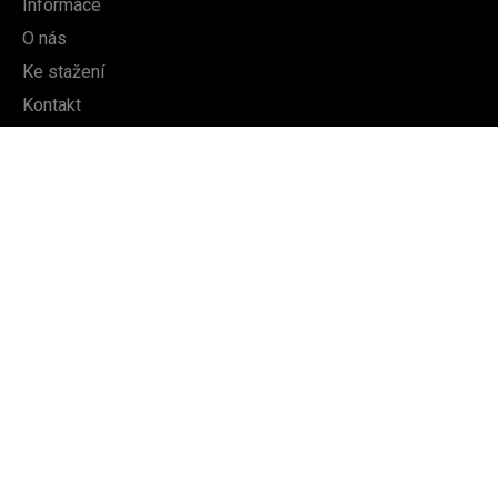
Informace
O nás
Ke stažení
Kontakt
DALŠÍ
Dle typu produktu
Mapa webu
Slovník pojmů a výrazů
Souhlas se zpracováním osobních údajů
Copyright © 2026 HitachiAir