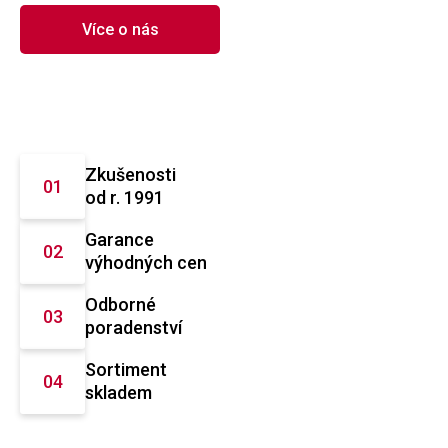
Více o nás
Zkušenosti
od r. 1991
Garance
výhodných cen
Odborné
poradenství
Sortiment
skladem